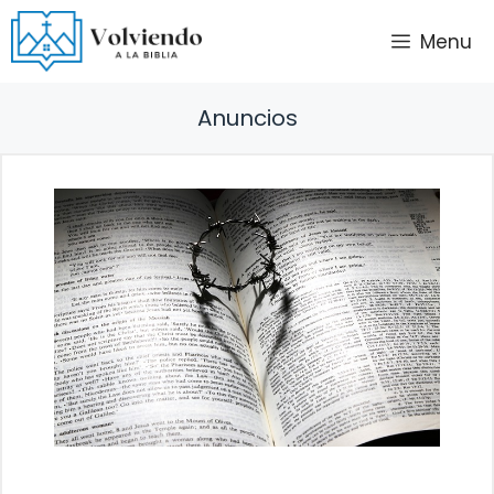
Saltar
Menu
al
contenido
Anuncios