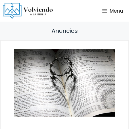
Saltar
Menu
al
contenido
Anuncios