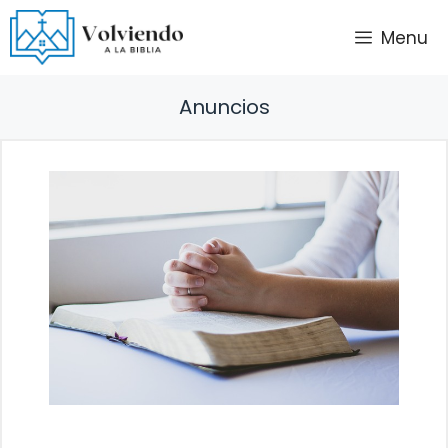
Saltar
Menu
al
contenido
Anuncios