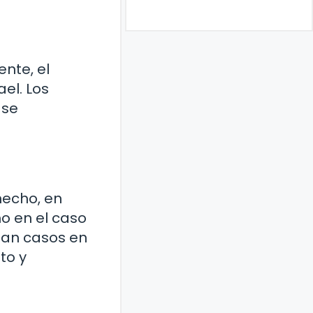
ente, el
el. Los
 se
hecho, en
mo en el caso
onan casos en
to y