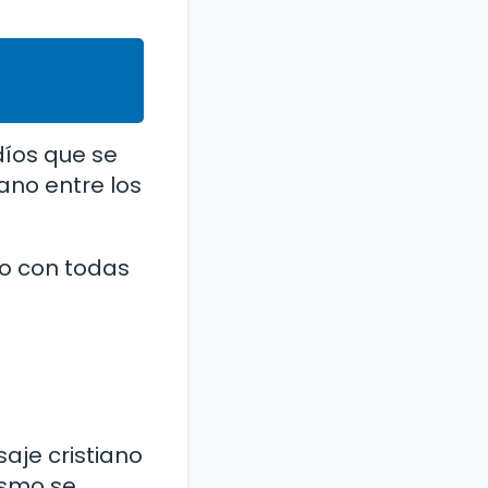
díos que se
iano entre los
do con todas
saje cristiano
nismo se