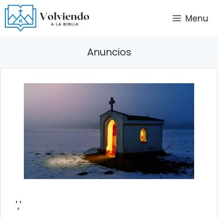
Saltar
Menu
al
contenido
Anuncios
','