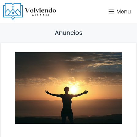
Saltar
Menu
al
contenido
Anuncios