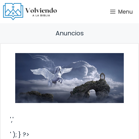
Saltar
Menu
al
contenido
Anuncios
','
' ); } ?>