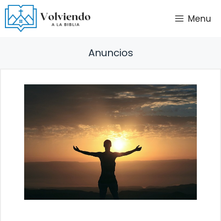
Saltar
Menu
al
contenido
Anuncios