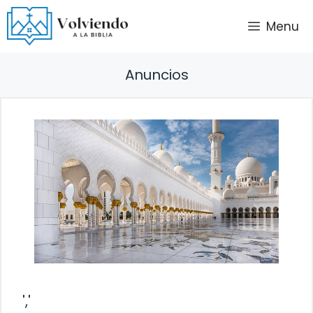
Saltar
Menu
al
contenido
Anuncios
','