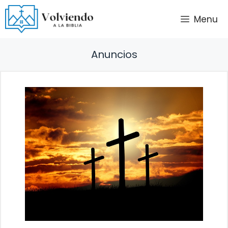
Saltar
Menu
al
contenido
Anuncios