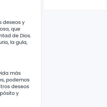
os deseos y
nosa, que
ntad de Dios.
ia, la gula,
 vida más
les, podemos
stros deseos
pósito y