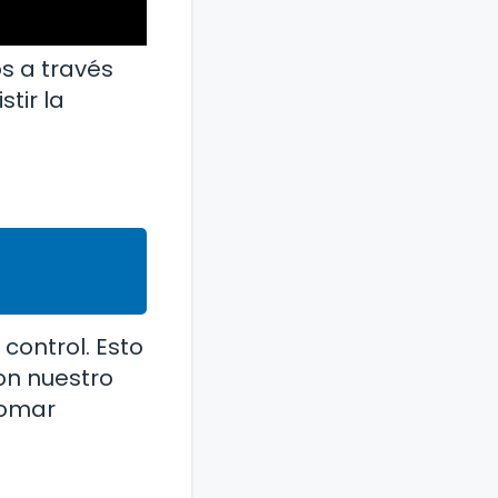
s a través
stir la
control. Esto
on nuestro
tomar