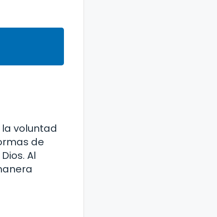
 la voluntad
formas de
Dios. Al
 manera