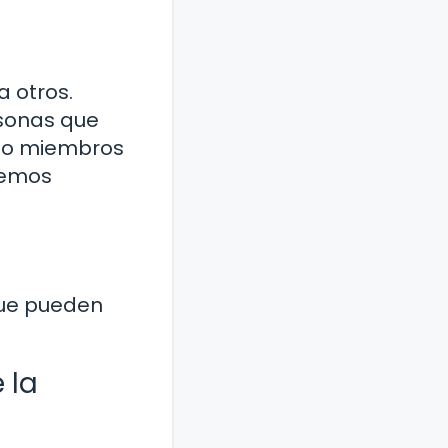
a otros.
rsonas que
s o miembros
demos
 que pueden
 la