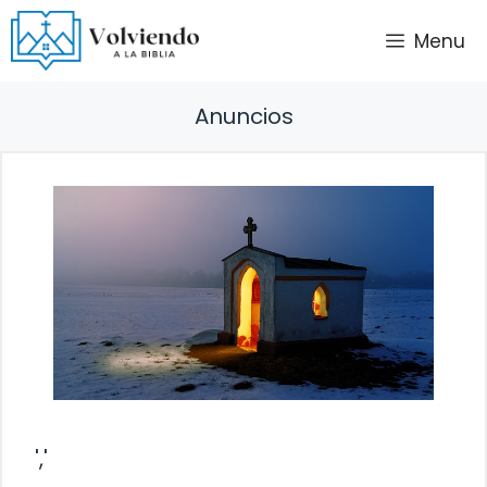
Saltar
Menu
al
contenido
Anuncios
','