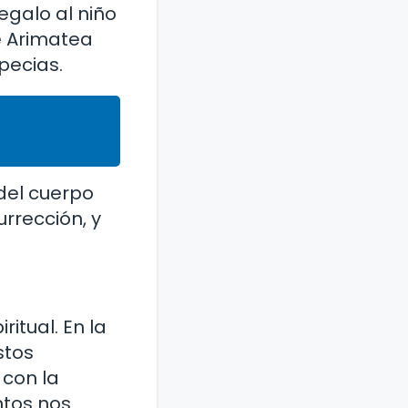
egalo al niño
de Arimatea
pecias.
 del cuerpo
rrección, y
ritual. En la
stos
 con la
ntos nos