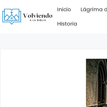
Saltar
Inicio
Lágrima d
al
contenido
Historia