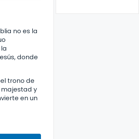
blia no es la
uo
 la
Jesús, donde
del trono de
u majestad y
nvierte en un