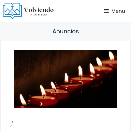
Saltar
Menu
al
contenido
Anuncios
','