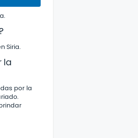
a.
?
 Siria.
 la
das por la
riado.
brindar