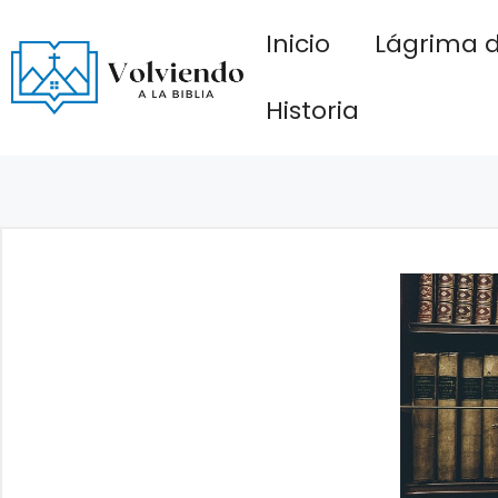
Saltar
Inicio
Lágrima d
al
contenido
Historia