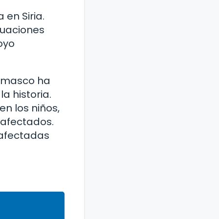
en Siria.
tuaciones
oyo
Damasco ha
a historia.
n los niños,
 afectados.
 afectadas