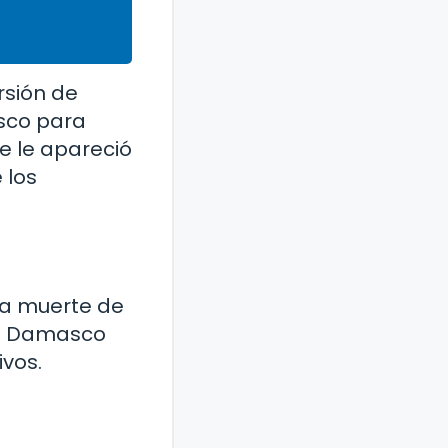
ersión de
asco para
e le apareció
 los
 la muerte de
de Damasco
ivos.