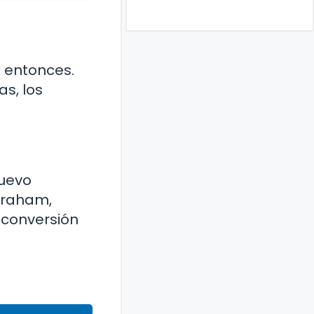
e entonces.
as, los
Nuevo
braham,
 conversión