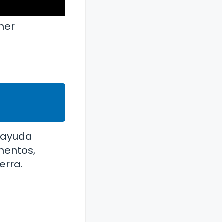
ner
r ayuda
mentos,
erra.