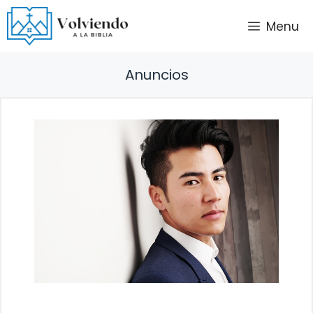
Saltar
Menu
al
contenido
Anuncios