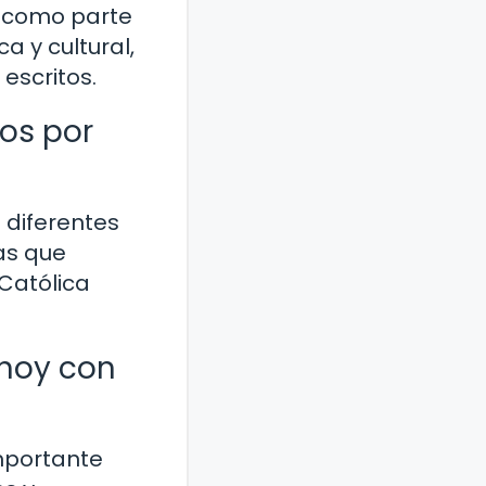
s como parte
a y cultural,
 escritos.
os por
 diferentes
ras que
 Católica
 hoy con
importante