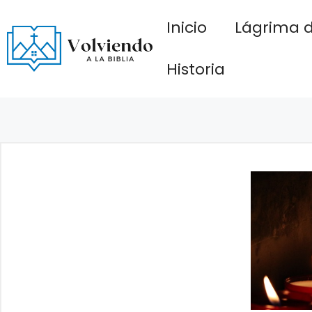
Saltar
Inicio
Lágrima d
al
contenido
Historia