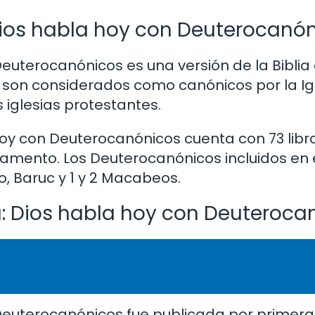
 Dios habla hoy con Deuterocanó
Deuterocanónicos es una versión de la Biblia
os son considerados como canónicos por la Ig
s iglesias protestantes.
 hoy con Deuterocanónicos cuenta con 73 libro
amento. Los Deuterocanónicos incluidos en 
co, Baruc y 1 y 2 Macabeos.
ta: Dios habla hoy con Deuteroc
 Deuterocanónicos fue publicada por primera