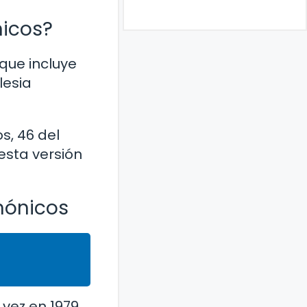
nicos?
 que incluye
lesia
s, 46 del
esta versión
anónicos
 vez en 1979