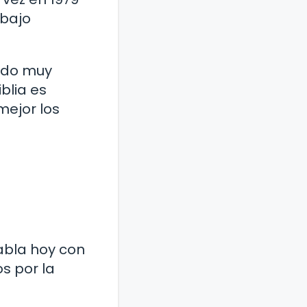
abajo
sido muy
blia es
mejor los
habla hoy con
s por la