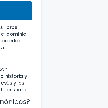
s libros
 el dominio
a sociedad
ca.
 con
 historia y
Jesús y los
e cristiana.
anónicos?