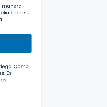
ma manera
blia tiene su
a
griego. Como
s. Es
tes