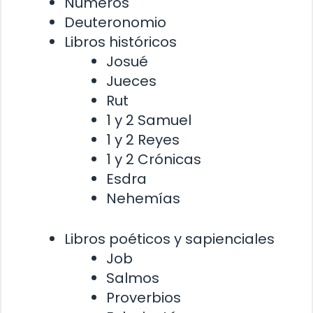
Números
Deuteronomio
Libros históricos
Josué
Jueces
Rut
1 y 2 Samuel
1 y 2 Reyes
1 y 2 Crónicas
Esdra
Nehemías
Libros poéticos y sapienciales
Job
Salmos
Proverbios