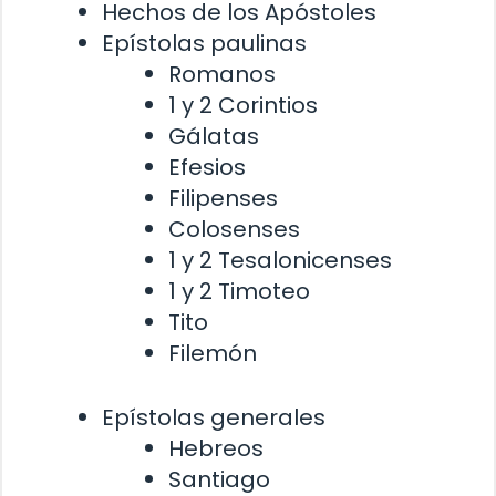
Hechos de los Apóstoles
Epístolas paulinas
Romanos
1 y 2 Corintios
Gálatas
Efesios
Filipenses
Colosenses
1 y 2 Tesalonicenses
1 y 2 Timoteo
Tito
Filemón
Epístolas generales
Hebreos
Santiago