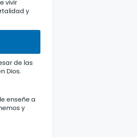
 vivir
talidad y
esar de las
n Dios.
 le enseñe a
enemos y