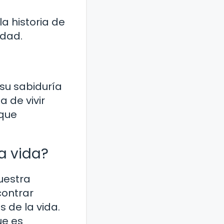
a historia de
idad.
su sabiduría
 de vivir
 que
a vida?
uestra
contrar
 de la vida.
ue es