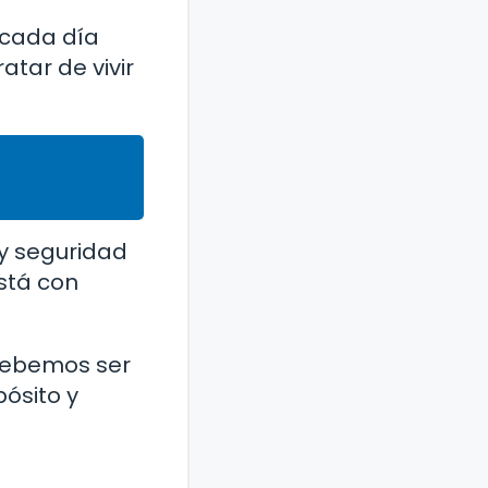
 cada día
tar de vivir
y seguridad
stá con
 debemos ser
ósito y