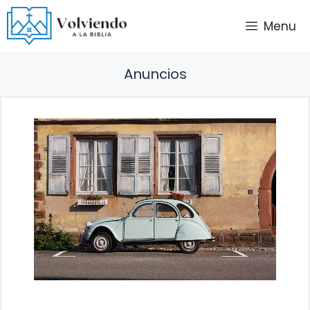
Saltar
Menu
al
contenido
Anuncios