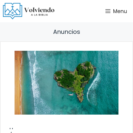
Saltar
Menu
al
contenido
Anuncios
','