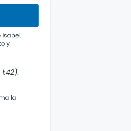
 Isabel,
to y
1:42).
rma la