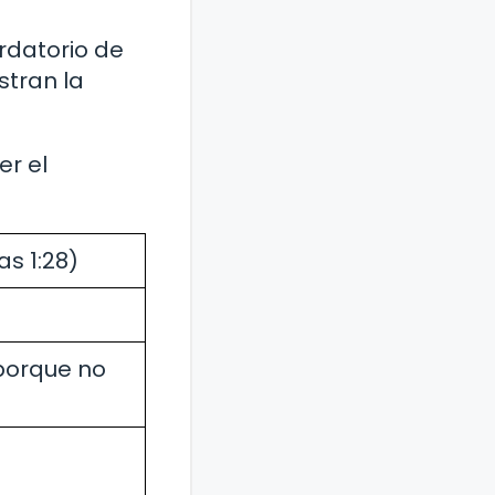
ordatorio de
stran la
er el
as 1:28)
 porque no