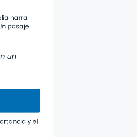
lia narra
Un pasaje
en un
ortancia y el