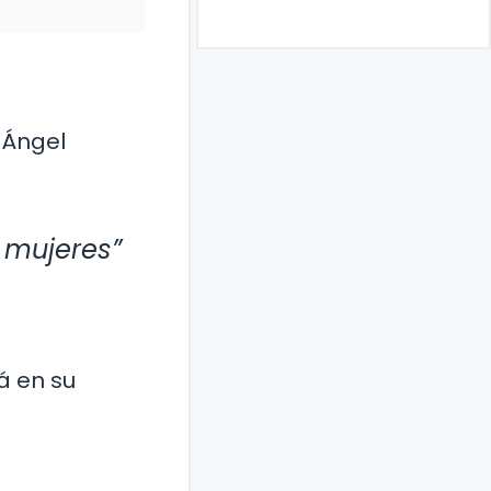
 Ángel
s mujeres”
á en su