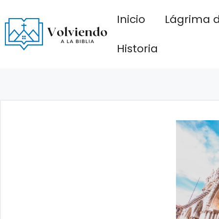
Saltar
Inicio
Lágrima d
al
contenido
Historia