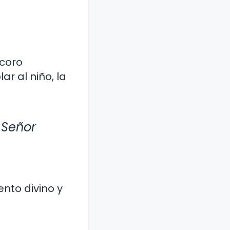
 coro
r al niño, la
 Señor
nto divino y