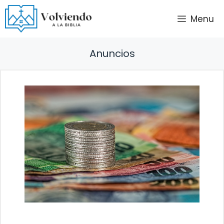
Saltar
Menu
al
contenido
Anuncios