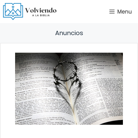
Saltar
Menu
al
contenido
Anuncios