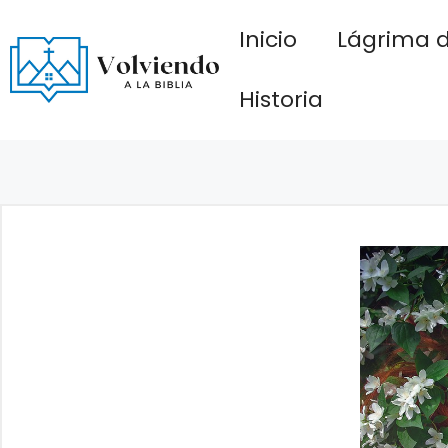
Saltar
Inicio
Lágrima d
al
contenido
Historia