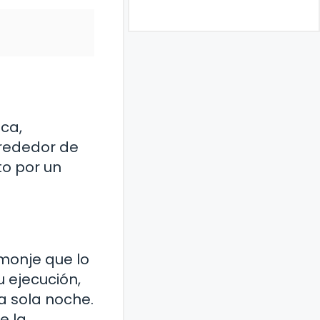
eca,
lrededor de
to por un
 monje que lo
u ejecución,
a sola noche.
e la